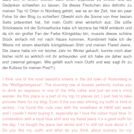
Gedanken schweifen zu lassen. Da dieses Fleckchen also definitiv zu
meinen Top 10 Orten in Nürnberg gehört, war es an der Zeit, hier ein paar
Fotos für den Blog zu schießen! Obwohl sich die Sonne von ihrer besten
Seite präsentiert hat, fiel mein Outfit eher winterlich aus: Die süße
Strickweste mit der Schneeflocke habe ich letztens bei H&M entdeckt und
da ich ein großer Fan der Farbe Königsblau bin, musste dieses schöne
Stück einfach mit mir nach Hause kommen. Kombiniert habe ich die
Weste mit einem ebenfalls königsblauen Shirt und meinen Flared Jeans.
Die Jeans habe ich mir letztes Jahr im Winter gekauft, konnte mich aber
bisher nicht so wirklich mit ihr anfreunden und ich habe sie daher auch
erst zweimal getragen. Wie gefällt euch mein Outfit und was sagt ihr zu
der Kulisse für meinen Post?:)
I think one of the most beautiful streets in the old town of Nuremberg is
the “Weißgerbergasse”. The stunning row of houses perfectly invites you
to drink an espresso in one of the little cafes and just let one´s mind
wander. As this place is a part of my top 10 places list, I just had to take
pictures there for my blog. Even if the sun was shining my outfit is kind of
wintery: I´ve found this cute vest with the snowflake at H&M last week
and I couldn´t resist buying it, especially as I love the colour royal blue. In
combination with a royal blue shirt and my flared jeans it´s a good outfit for
the day. I´ve bought the jeans last winter and I´m still not sure about it..?
Do you like my outfit and what do you think about scenery for my