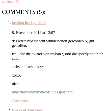
outfitpost?:)
COMMENTS (5):
fashion luv by nicole
8. November 2012 at 12:07
das letzte bild ist echt wunderschön geworden :-) gut
getroffen.
ich liebe die aviator von rayban :) und die speedy natürlich
auch.
siehst hübsch aus :-*
xoxo,
nicole
http://fashionluvbynicole.blogspot.com
Antworten
Pieces of Mariposa