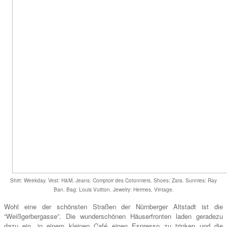
Shirt:
Weekday. Vest: H&M. Jeans: Comptoir des Cotonniers. Shoes: Zara.
Sunnies: Ray
B
an. Bag: Louis Vuitton. Jewelry: Hermes, Vintage.
Wohl eine der schönsten Straßen der Nürnberger Altstadt ist die
“Weißgerbergasse”. Die wunderschönen Häuserfronten laden geradezu
dazu ein, in einem kleinen Café einen Espresso zu trinken und die