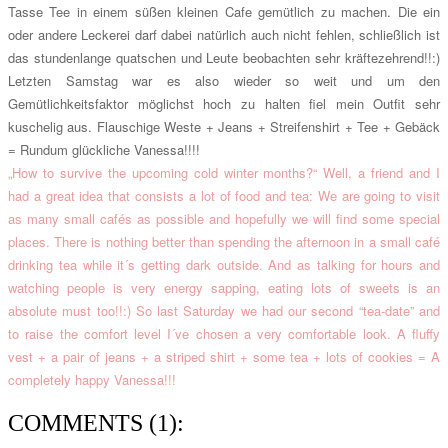
Tasse Tee in einem süßen kleinen Cafe gemütlich zu machen. Die ein
oder andere Leckerei darf dabei natürlich auch nicht fehlen, schließlich ist
das stundenlange quatschen und Leute beobachten sehr kräftezehrend!!:)
Letzten Samstag war es also wieder so weit und um den
Gemütlichkeitsfaktor möglichst hoch zu halten fiel mein Outfit sehr
kuschelig aus. Flauschige Weste + Jeans + Streifenshirt + Tee + Gebäck
= Rundum glückliche Vanessa!!!!
„How to survive the upcoming cold winter months?“ Well, a friend and I
had a great idea that consists a lot of food and tea: We are going to visit
as many small cafés as possible and hopefully we will find some special
places. There is nothing better than spending the afternoon in a small café
drinking tea while it´s getting dark outside. And as talking for hours and
watching people is very energy sapping, eating lots of sweets is an
absolute must too!!:) So last Saturday we had our second “tea-date” and
to raise the comfort level I´ve chosen a very comfortable look. A fluffy
vest + a pair of jeans + a striped shirt + some tea + lots of cookies = A
completely happy Vanessa!!!
COMMENTS (1):