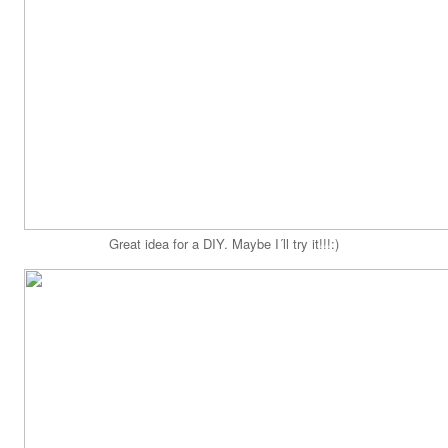
Great idea for a DIY. Maybe I´ll try it!!!:)