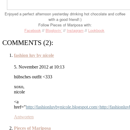
Enjoyed
a
perfect afternoon yes
terday
dr
inking hot chocola
te an
d coffee
with a good friend!:)
Follow Pieces of Mariposa with:
Facebook
//
Bloglovin´
//
Instagram
//
Lookbook
COMMENTS (2):
fashion luv by nicole
5. November 2012 at 10:13
hübsches outfit <333
xoxo,
nicole
<a
href="
http://fashionluvbynicole.blogspot.com>http://fashionl
Antworten
Pieces of Mariposa