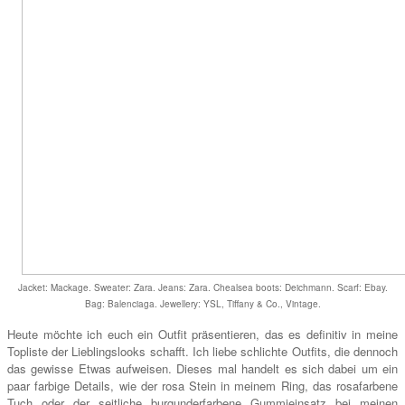
Jacket: Mackage. Sweater: Zara. Jeans: Zara. Chealsea boots: Deichmann. Scarf: Ebay.
Bag: Balenciaga. Jewellery: YSL, Tiffany & Co., Vintage.
Heute möchte ich euch ein Outfit präsentieren, das es definitiv in meine
Topliste der Lieblingslooks schafft. Ich liebe schlichte Outfits, die dennoch
das gewisse Etwas aufweisen. Dieses mal handelt es sich dabei um ein
paar farbige Details, wie der rosa Stein in meinem Ring, das rosafarbene
Tuch oder der seitliche burgunderfarbene Gummieinsatz bei meinen