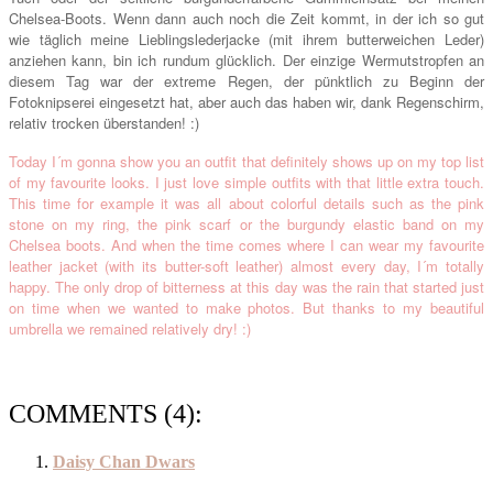
Chelsea-Boots. Wenn dann auch noch die Zeit kommt, in der ich so gut
wie täglich meine Lieblingslederjacke (mit ihrem butterweichen Leder)
anziehen kann, bin ich rundum glücklich. Der einzige Wermutstropfen an
diesem Tag war der extreme Regen, der pünktlich zu Beginn der
Fotoknipserei eingesetzt hat, aber auch das haben wir, dank Regenschirm,
relativ trocken überstanden! :)
Today I´m gonna show you an outfit that definitely shows up on my top list
of my favourite looks. I just love simple outfits with that little extra touch.
This time for example it was all about colorful details such as the pink
stone on my ring, the pink scarf or the burgundy elastic band on my
Chelsea boots. And when the time comes where I can wear my favourite
leather jacket (with its butter-soft leather) almost every day, I´m totally
happy. The only drop of bitterness at this day was the rain that started just
on time when we wanted to make photos. But thanks to my beautiful
umbrella we remained relatively dry! :)
COMMENTS (4):
Daisy Chan Dwars