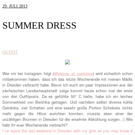
29. JULI 2013
SUMMER DRESS
OUTFIT
Wer mir bei Instagram fol
gt (
@pieces_of_mariposa
) wird sicherlich s
chon
mitbekommen haben,
dass ich das letzte Wochenende m
it meinen Mädls
in Dresden verbracht habe. Bevor ich euch
ein paar Impressionen aus de
r
sächsischen Landeshauptstadt zeige kommt heute schon mal der erste
von drei Outfitposts. Da es gefühlte 50
° C hatte
,
habe
ich ein leiches
Sommerkle
id von Bershka getragen
. Und
nachdem
selbst diverse kühle
Get
ränke,
viel Schatten und eine seeehr große
Portion Schok
ieis
nichts
mehr gegen die Hitze aurichten
konnten, musste
eben einer
der
unzähligen Brunnen in Dresden
für die ersehnte Abkühlung sorgen
..:) Wie
hab
t ihr euer Wochenende verbracht?
I´ve spent the last weekend in Dresden
with my gi
rls as you may kn
ow if