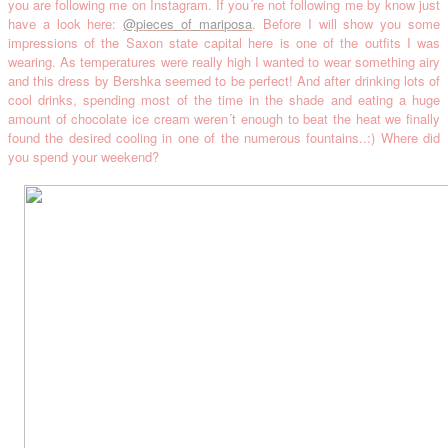
you are fol
lowing me on Instagram. If you´re no
t following me by
know
just
have a look here:
@
p
ieces_of
_mariposa
. Before
I will s
how you som
e
impressio
ns of the Saxon state capit
al here is one of the outfits I was
wearing. As temperatures were really
high
I wanted to wear something airy
and this dress
by Bershka seemed
to be perfec
t!
And after drinking lots of
cool drinks, spe
nding most of the time in the shad
e and eating a huge
amount of chocolate ice cream weren´t enough to beat the heat we finally
found
the desired cooling in one of the numerous
fountains..:) Wh
e
re did
you spen
d your weekend?